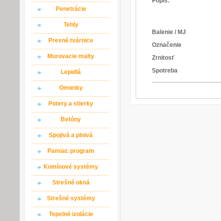
Popis:
Penetrácie
Tehly
Balenie / MJ
Presné tvárnice
Označenie
Murovacie malty
Zrnitosť
Spotreba
Lepidlá
Omietky
Potery a stierky
Betóny
Spojivá a plnivá
Pamiat. program
Komínové systémy
Strešné okná
Strešné systémy
Tepelné izolácie