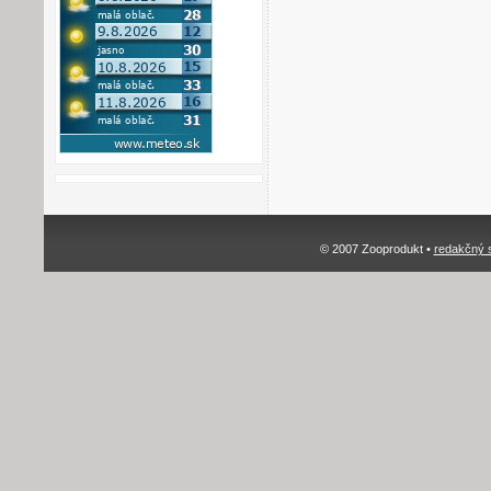
© 2007 Zooprodukt •
redakčný 