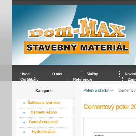
Úvod
O nás
Služby
Novin
Certifikáty
Referencie
Zame
Potery a stierky
>>
Cementový
Kategórie
Šalovacie tvárnice
Cementový poter 2
Cement, vápno
Betonárska oceľ
Hydroizolácie