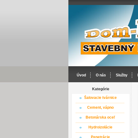
Úvod
O nás
Služby
Kategórie
Šalovacie tvárnice
Cement, vápno
Betonárska oceľ
Hydroizolácie
Penetrácie