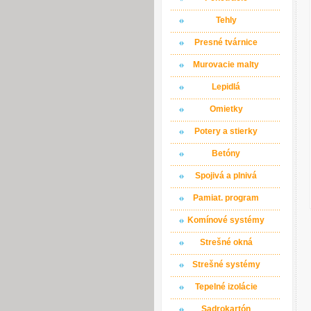
Tehly
Presné tvárnice
Murovacie malty
Lepidlá
Omietky
Potery a stierky
Betóny
Spojivá a plnivá
Pamiat. program
Komínové systémy
Strešné okná
Strešné systémy
Tepelné izolácie
Sadrokartón