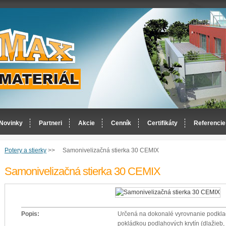
Novinky
Partneri
Akcie
Cenník
Certifikáty
Referencie
Potery a stierky
>>
Samonivelizačná stierka 30 CEMIX
Samonivelizačná stierka 30 CEMIX
Popis:
Určená na dokonalé vyrovnanie podklado
pokládkou podlahových krytín (dlažieb, 