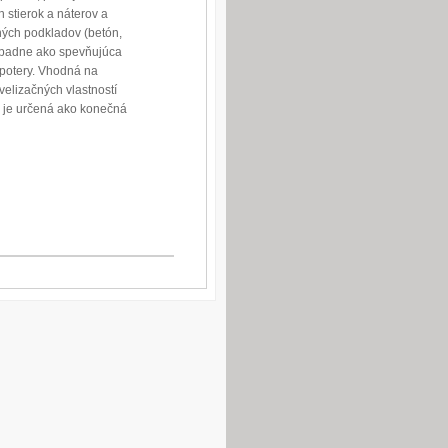
 stierok a náterov a
ných podkladov (betón,
rípadne ako spevňujúca
 potery. Vhodná na
elizačných vlastností
e je určená ako konečná