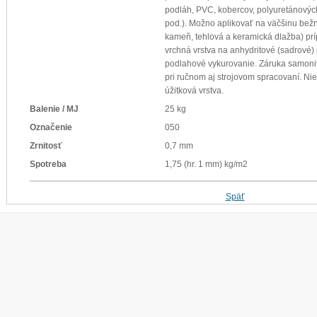
podláh, PVC, kobercov, polyuretánových
pod.). Možno aplikovať na väčšinu bež
kameň, tehlová a keramická dlažba) p
vrchná vrstva na anhydritové (sadrové)
podlahové vykurovanie. Záruka samoniv
pri ručnom aj strojovom spracovaní. Ni
úžitková vrstva.
Balenie / MJ
25 kg
Označenie
050
Zrnitosť
0,7 mm
Spotreba
1,75 (hr. 1 mm) kg/m2
Späť