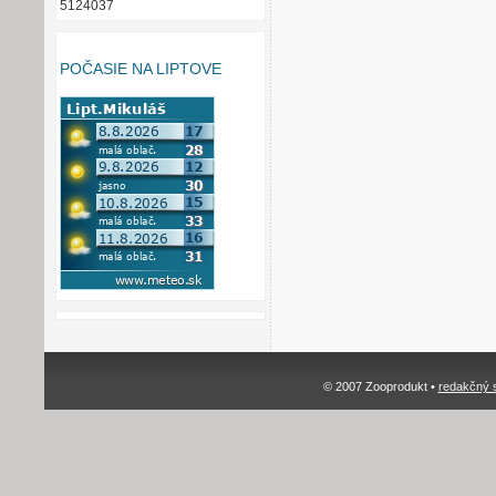
5124037
POČASIE NA LIPTOVE
© 2007 Zooprodukt •
redakčný 