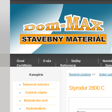
Úvod
O nás
Služby
Novin
Certifikáty
Referencie
Zame
Tepelné izolácie
>>
Sokel sut
Kategórie
Šalovacie tvárnice
Styrodur 2800 C
Cement, vápno
Betonárska oceľ
Hydroizolácie