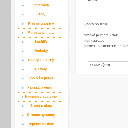
Popis:
Penetrácie
Tehly
Presné tvárnice
Výhody použitia
Murovacie malty
- vysoká pevnosť v tlaku
- nenasiakavé
Lepidlá
- povrch s rastrom pre lepšiu
Omietky
Potery a stierky
Technický list:
Betóny
Spojivá a plnivá
Pamiat. program
Komínové systémy
Strešné okná
Strešné systémy
Tepelné izolácie