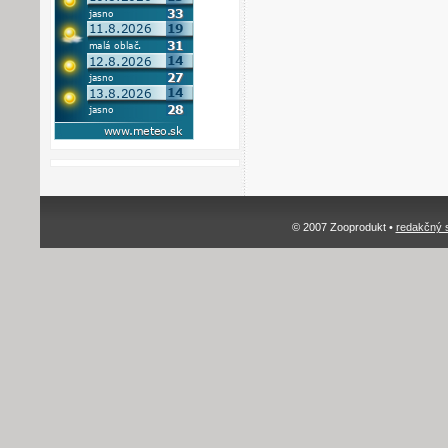
© 2007 Zooprodukt •
redakčný 