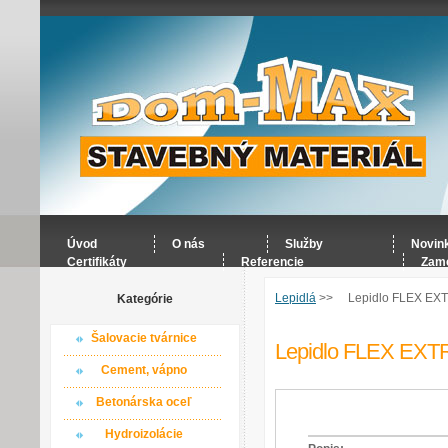
Úvod
O nás
Služby
Novin
Certifikáty
Referencie
Zame
Lepidlá
>>
Lepidlo FLEX EX
Kategórie
Šalovacie tvárnice
Lepidlo FLEX EXT
Cement, vápno
Betonárska oceľ
Hydroizolácie