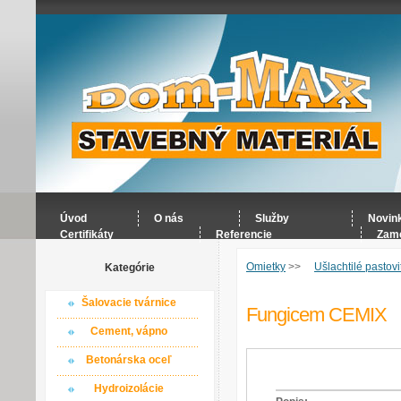
Úvod
O nás
Služby
Novin
Certifikáty
Referencie
Zame
Omietky
>>
Ušlachtilé pastov
Kategórie
Šalovacie tvárnice
Fungicem CEMIX
Cement, vápno
Betonárska oceľ
Hydroizolácie