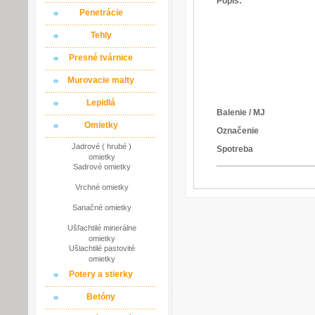
Popis:
Penetrácie
Tehly
Presné tvárnice
Murovacie malty
Lepidlá
Balenie / MJ
Omietky
Označenie
Jadrové ( hrubé )
Spotreba
omietky
Sadrové omietky
Vrchné omietky
Sanačné omietky
Ušľachtilé minerálne
omietky
Ušlachtilé pastovité
omietky
Potery a stierky
Betóny