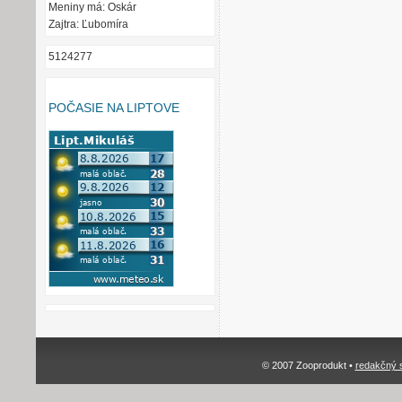
Meniny má: Oskár
Zajtra: Ľubomíra
5124277
POČASIE NA LIPTOVE
© 2007 Zooprodukt •
redakčný 