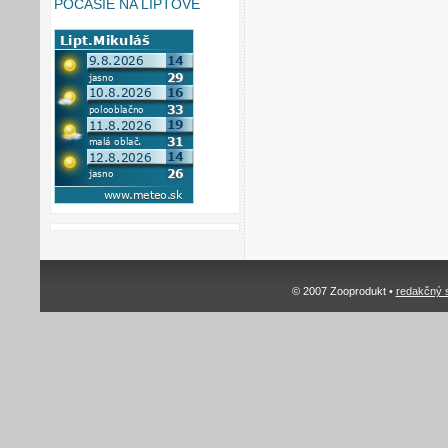
POČASIE NA LIPTOVE
© 2007 Zooprodukt •
redakčný 