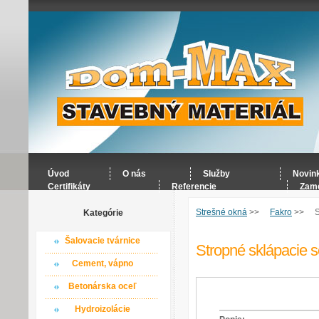
Úvod
O nás
Služby
Novin
Certifikáty
Referencie
Zame
Strešné okná
>>
Fakro
>>
S
Kategórie
Šalovacie tvárnice
Stropné sklápacie 
Cement, vápno
Betonárska oceľ
Hydroizolácie