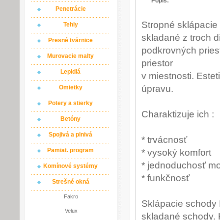
Popis:
Penetrácie
Stropné sklápacie
Tehly
skladané z troch 
Presné tvárnice
podkrovných priest
Murovacie malty
priestor
Lepidlá
v miestnosti. Est
úpravu.
Omietky
Potery a stierky
Charaktizuje ich :
Betóny
Spojivá a plnivá
* trvácnosť
Pamiat. program
* vysoký komfort
* jednoduchosť m
Komínové systémy
* funkčnosť
Strešné okná
Fakro
Sklápacie schody 
Velux
skladané schody. K