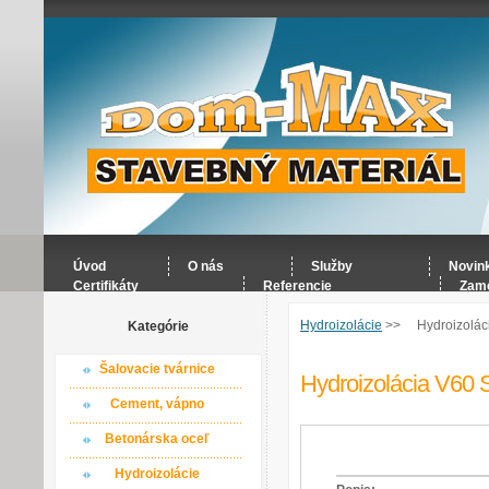
Úvod
O nás
Služby
Novin
Certifikáty
Referencie
Zame
Hydroizolácie
>>
Hydroizolác
Kategórie
Šalovacie tvárnice
Hydroizolácia V60 
Cement, vápno
Betonárska oceľ
Hydroizolácie