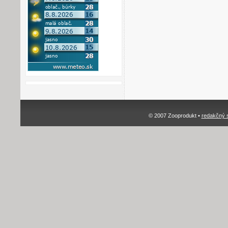
© 2007 Zooprodukt •
redakčný 