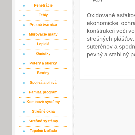
Popis:
Penetrácie
Oxidované asfalto
Tehly
ekonomickej ochr
Presné tvárnice
konštrukcií voči v
Murovacie malty
strešných plášťov, 
Lepidlá
suterénov a spodný
pevný a stabilný p
Omietky
Potery a stierky
Betóny
Spojivá a plnivá
Pamiat. program
Komínové systémy
Strešné okná
Strešné systémy
Tepelné izolácie