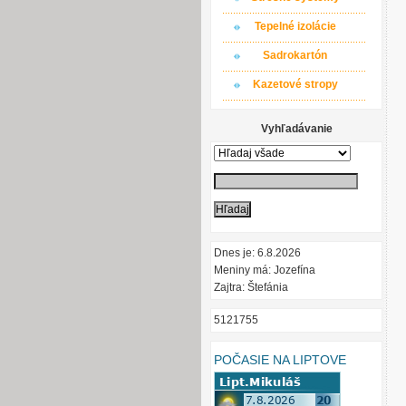
Tepelné izolácie
Sadrokartón
Kazetové stropy
Vyhľadávanie
Dnes je: 6.8.2026
Meniny má: Jozefína
Zajtra: Štefánia
5121755
POČASIE NA LIPTOVE