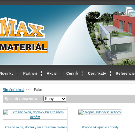
Novinky
Partneri
Akcie
Cenník
Certifikáty
Referencie
Strešné okná
>>
Fakro
Spôsob zobrazenia
Strešné okná, doplnky ku strešným oknám
Stropné sklápacie schody