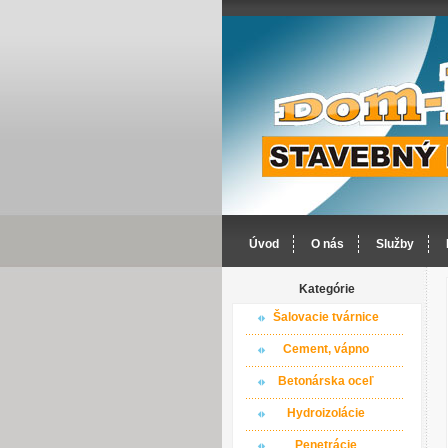
Úvod
O nás
Služby
Kategórie
Šalovacie tvárnice
Cement, vápno
Betonárska oceľ
Hydroizolácie
Penetrácie