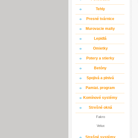
Tehly
Presné tvárnice
Murovacie malty
Lepidlá
Omietky
Potery a stierky
Betóny
Spojivá a plnivá
Pamiat. program
Komínové systémy
Strešné okná
Fakro
Velux
Strešné systémy