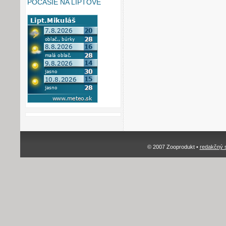
POČASIE NA LIPTOVE
© 2007 Zooprodukt •
redakčný 