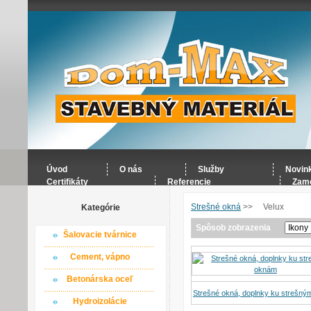
Úvod
O nás
Služby
Novin
Certifikáty
Referencie
Zame
Strešné okná
>>
Velux
Kategórie
Spôsob zobrazenia
Šalovacie tvárnice
Cement, vápno
Betonárska oceľ
Strešné okná, doplnky ku strešn
Hydroizolácie