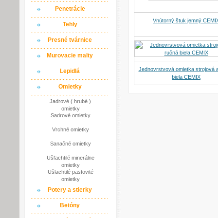
Penetrácie
Vnútorný štuk jemný CEMI
Tehly
Presné tvárnice
Murovacie malty
Jednovrstvová omietka strojová 
Lepidlá
biela CEMIX
Omietky
Jadrové ( hrubé )
omietky
Sadrové omietky
Vrchné omietky
Sanačné omietky
Ušľachtilé minerálne
omietky
Ušlachtilé pastovité
omietky
Potery a stierky
Betóny