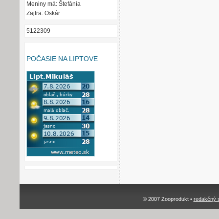
Meniny má: Štefánia
Zajtra: Oskár
5122309
POČASIE NA LIPTOVE
© 2007 Zooprodukt •
redakčný 