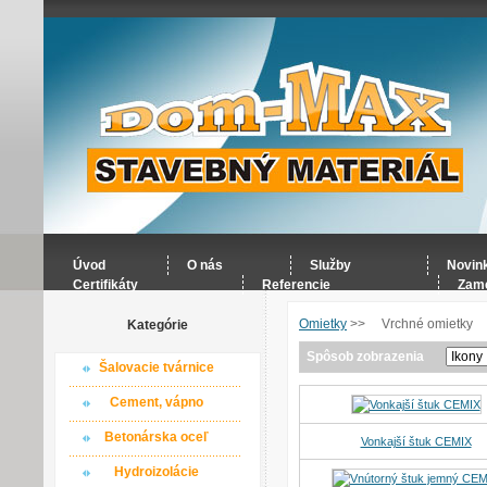
Úvod
O nás
Služby
Novin
Certifikáty
Referencie
Zame
Omietky
>>
Vrchné omietky
Kategórie
Spôsob zobrazenia
Šalovacie tvárnice
Cement, vápno
Betonárska oceľ
Vonkajší štuk CEMIX
Hydroizolácie