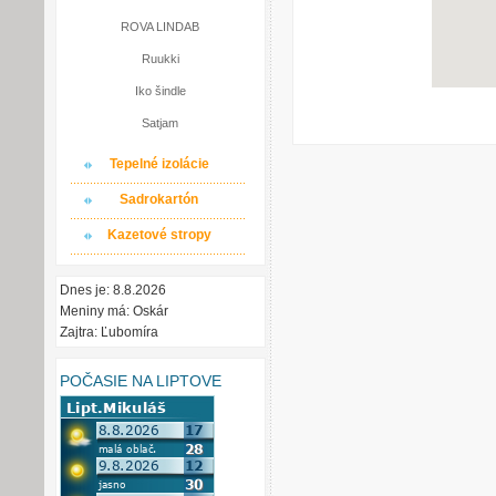
ROVA LINDAB
Ruukki
Iko šindle
Satjam
Tepelné izolácie
Sadrokartón
Kazetové stropy
Dnes je: 8.8.2026
Meniny má: Oskár
Zajtra: Ľubomíra
POČASIE NA LIPTOVE