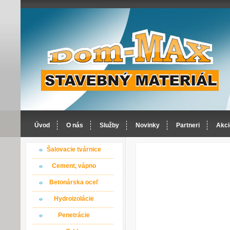
Úvod
O nás
Služby
Novinky
Partneri
Akci
Šalovacie tvárnice
Cement, vápno
Betonárska oceľ
Hydroizolácie
Penetrácie