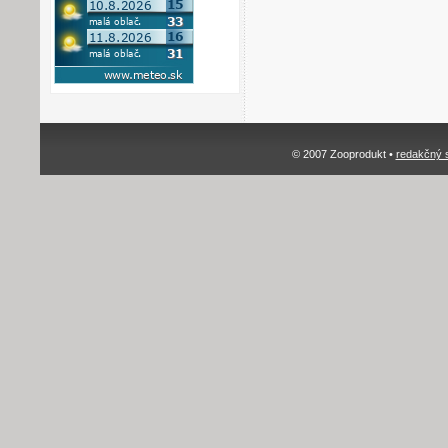
© 2007 Zooprodukt •
redakčný 