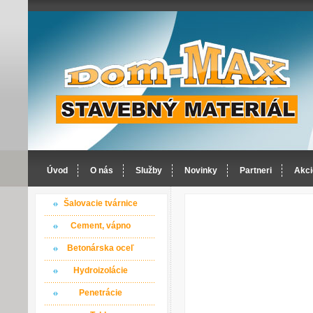
Úvod
O nás
Služby
Novinky
Partneri
Akci
Šalovacie tvárnice
Cement, vápno
Betonárska oceľ
Hydroizolácie
Penetrácie