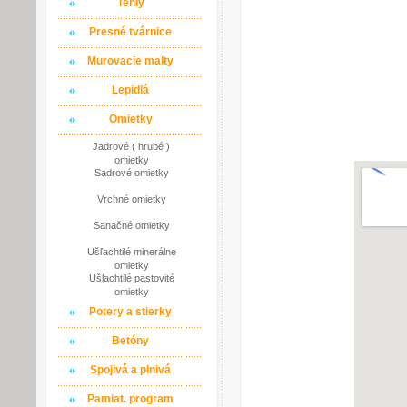
Tehly
Presné tvárnice
Murovacie malty
Lepidlá
Omietky
Jadrové ( hrubé )
omietky
Sadrové omietky
Vrchné omietky
Sanačné omietky
Ušľachtilé minerálne
omietky
Ušlachtilé pastovité
omietky
Potery a stierky
Betóny
Spojivá a plnivá
Pamiat. program