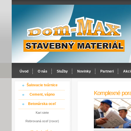
Úvod
O nás
Služby
Novinky
Partneri
Akci
Šalovacie tvárnice
Komplexné por
Cement, vápno
Betonárska oceľ
Kari siete
Rebrovaná oceľ (roxor)