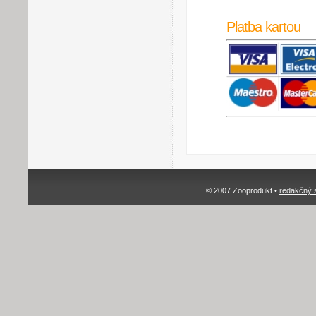
Platba kartou
© 2007 Zooprodukt •
redakčný 