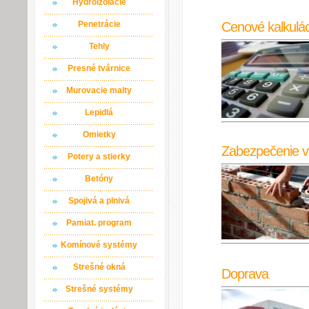
Hydroizolácie
Cenové kalkulác
Penetrácie
Tehly
Presné tvárnice
Murovacie malty
Lepidlá
Omietky
Zabezpečenie v
Potery a stierky
Betóny
Spojivá a plnivá
Pamiat. program
Komínové systémy
Strešné okná
Doprava
Strešné systémy