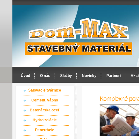
Úvod
O nás
Služby
Novinky
Partneri
Akci
Šalovacie tvárnice
Komplexné por
Cement, vápno
Betonárska oceľ
Hydroizolácie
Penetrácie