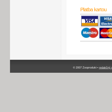
Platba kartou
© 2007 Zooprodukt •
redakčný 