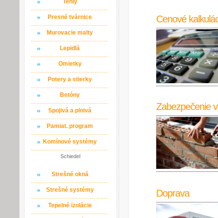
Tehly
Cenové kalkulác
Presné tvárnice
Murovacie malty
Lepidlá
Omietky
Potery a stierky
Betóny
Zabezpečenie v
Spojivá a plnivá
Pamiat. program
Komínové systémy
Schiedel
Strešné okná
Strešné systémy
Doprava
Tepelné izolácie