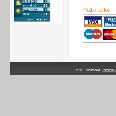
Platba kartou
© 2007 Zooprodukt •
redakčný 