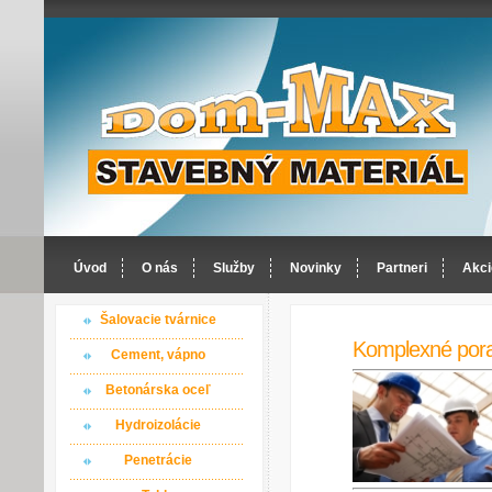
Úvod
O nás
Služby
Novinky
Partneri
Akci
Šalovacie tvárnice
Komplexné por
Cement, vápno
Betonárska oceľ
Hydroizolácie
Penetrácie