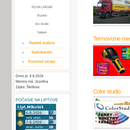
ROVA LINDAB
Ruukki
Iko šindle
Satjam
Termovízne me
Tepelné izolácie
Sadrokartón
Kazetové stropy
Dnes je: 6.8.2026
Meniny má: Jozefína
Zajtra: Štefánia
Color studio
POČASIE NA LIPTOVE