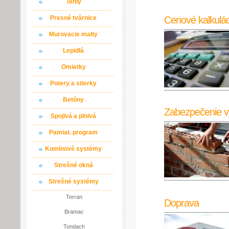
Tehly
Cenové kalkulác
Presné tvárnice
Murovacie malty
Lepidlá
Omietky
Potery a stierky
Betóny
Zabezpečenie v
Spojivá a plnivá
Pamiat. program
Komínové systémy
Strešné okná
Strešné systémy
Terran
Doprava
Bramac
Tondach