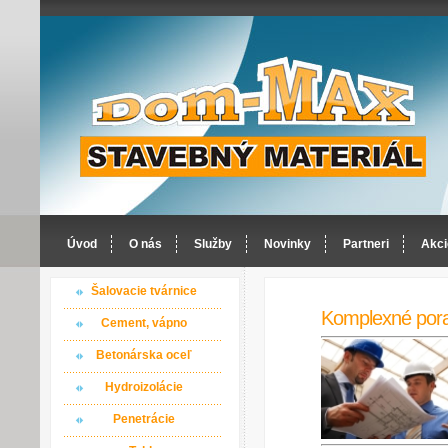
Úvod
O nás
Služby
Novinky
Partneri
Akci
Šalovacie tvárnice
Komplexné por
Cement, vápno
Betonárska oceľ
Hydroizolácie
Penetrácie