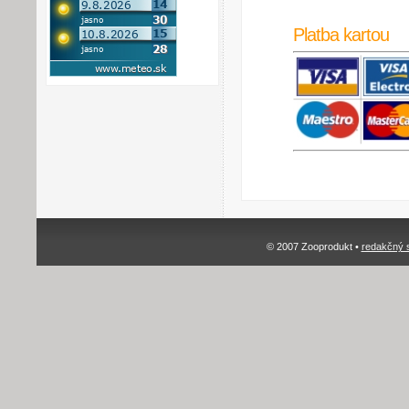
Platba kartou
© 2007 Zooprodukt •
redakčný 